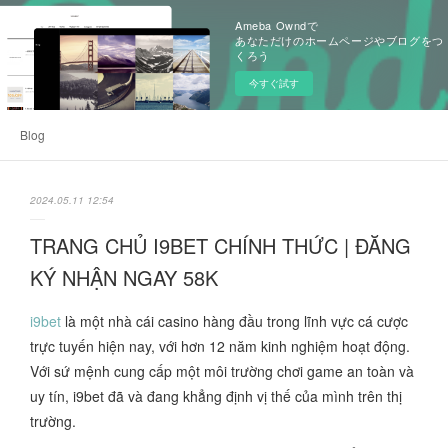
Ameba Owndで
あなただけのホームページやブログをつ
くろう
今すぐ試す
Blog
2024.05.11 12:54
TRANG CHỦ I9BET CHÍNH THỨC | ĐĂNG
KÝ NHẬN NGAY 58K
i9bet
là một nhà cái casino hàng đầu trong lĩnh vực cá cược
trực tuyến hiện nay, với hơn 12 năm kinh nghiệm hoạt động.
Với sứ mệnh cung cấp một môi trường chơi game an toàn và
uy tín, i9bet đã và đang khẳng định vị thế của mình trên thị
trường.